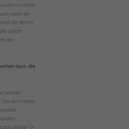
s wird natürlich
äude, wenn es
rlich die Beben
den sofort
ch die
 sehen dann die
nd andere
 bis die Gebiete
 wurden
 wurden
das „Militär“ in