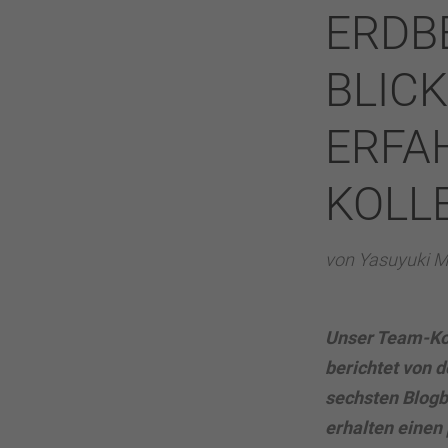
ERDBE
BLIC
ERFA
KOLL
von Yasuyuki 
Unser Team-Kol
berichtet von 
sechsten Blogb
erhalten einen