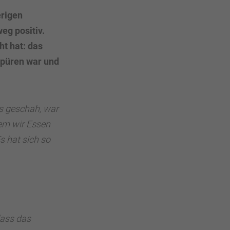
erigen
eg positiv.
ht hat: das
spüren war und
es geschah, war
em wir Essen
s hat sich so
dass das