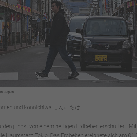
 in Japan
lkommen und konnichiwa こんにちは.
rden jüngst von einem heftigen Erdbeben erschüttert. Mi
die Hauptstadt Tokio. Das Erdbeben ereignete sich am 01