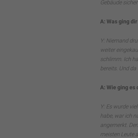
Gebäude sicher 
A: Was ging di
Y: Niemand drum
weiter eingekau
schlimm. Ich h
bereits. Und da 
A: Wie ging es
Y: Es wurde vie
habe, war ich 
angemerkt. Denn
meisten Leute a