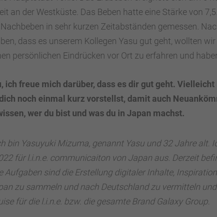
eit an der Westküste. Das Beben hatte eine Stärke von 7
 Nachbeben in sehr kurzen Zeitabständen gemessen. Na
ben, dass es unserem Kollegen Yasu gut geht, wollten wir
nen persönlichen Eindrücken vor Ort zu erfahren und haben
 ich freue mich darüber, dass es dir gut geht. Vielleicht
 dich noch einmal kurz vorstellst, damit auch Neuanköm
issen, wer du bist und was du in Japan machst.
Ich bin Yasuyuki Mizuma, genannt Yasu und 32 Jahre alt. Ic
22 für l.i.n.e. communicaiton von Japan aus. Derzeit befi
ne Aufgaben
sind die Erstellung digitaler Inhalte, Inspirati
apan zu sammeln und nach Deutschland zu vermitteln und
e für die l.i.n.e. bzw. die gesamte Brand Galaxy Group.