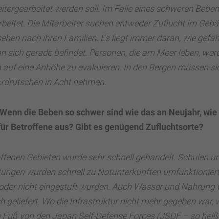
itergearbeitet werden soll. Im Falle eines schweren Beben
rbeitet. Die Mitarbeiter suchen entweder Zuflucht im Geb
 sehen nach ihren Familien. Es liegt immer daran, wie gefäh
 sich gerade befindet. Personen, die am Meer leben, wer
h auf eine Anhöhe zu evakuieren. In den Bergen müssen si
rdrutschen in Acht nehmen.
. Wenn die Beben so schwer sind wie das an Neujahr, wie
für Betroffene aus? Gibt es genügend Zufluchtsorte?
roffenen Gebieten wurde sehr schnell gehandelt. Schulen u
tungen wurden schnell zu Notunterkünften umfunktioniert,
oder nicht eingestuft wurden. Auch Wasser und Nahrung
h geliefert. Wo die Infrastruktur nicht mehr gegeben war,
 Fuß von den Japan Self-Defense Forces (JSDF – so heißt 